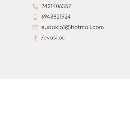
2421406357
6948821924
eudokia1@hotmail.com
/evasilou