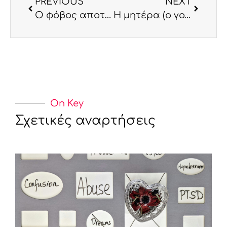
PREVIOUS
NEXT
Ο φόβος αποτυχίας ως τροχοπέδη στα όνειρα των εφήβων
Η μητέρα (ο γονιός) που αγαπά..
On Key
Σχετικές αναρτήσεις